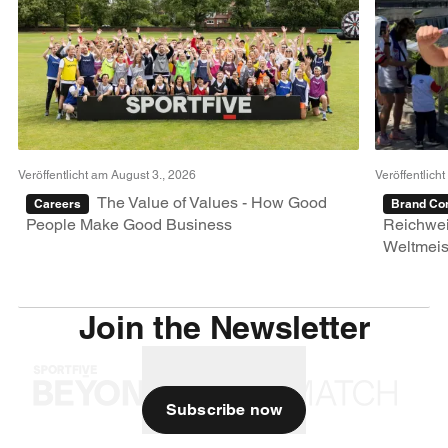
Veröffentlicht am August 3., 2026
Veröffentlicht
The Value of Values - How Good
Careers
Brand Con
People Make Good Business
Reichwei
Weltmeis
Join the Newsletter
Subscribe now