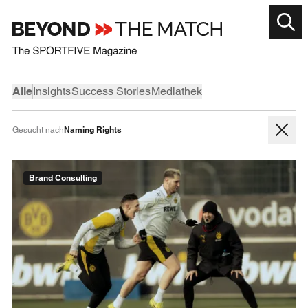
Alle
Insights
Success Stories
Mediathek
Naming Rights
Gesucht nach
Brand Consulting