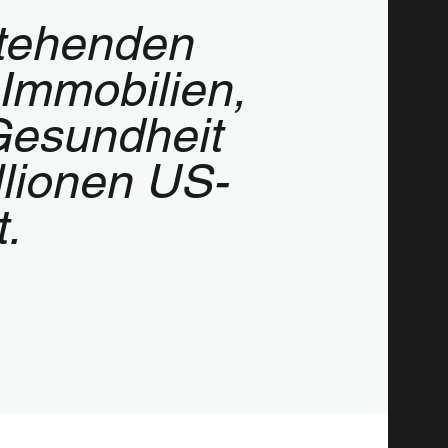
stehenden
 Immobilien,
Gesundheit
llionen US-
.