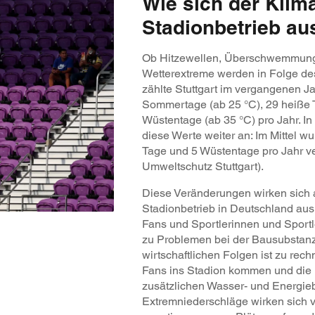
Wie sich der Klim
Stadionbetrieb au
Ob Hitzewellen, Überschwemmung
Wetterextreme werden in Folge d
zählte Stuttgart im vergangenen Ja
Sommertage (ab 25 °C), 29 heiße 
Wüstentage (ab 35 °C) pro Jahr. In
diese Werte weiter an: Im Mittel 
Tage und 5 Wüstentage pro Jahr ve
Umweltschutz Stuttgart).
Diese Veränderungen wirken sich 
Stadionbetrieb in Deutschland aus. H
Fans und Sportlerinnen und Sportle
zu Problemen bei der Bausubstanz 
wirtschaftlichen Folgen ist zu re
Fans ins Stadion kommen und die 
zusätzlichen Wasser- und Energieb
Extremniederschläge wirken sich v