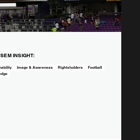
ESEM INSIGHT:
ability
Image & Awareness
Rightsholders
Football
edge