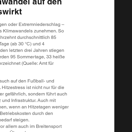
awandel auf den
swirkt
en oder Extremniederschlag –
es Klimawandels zunehmen. So
hrzehnt durchschnittlich 85
Tage (ab 30 °C) und 4
 den letzten drei Jahren stiegen
wurden 95 Sommertage, 33 heiße
rzeichnet (Quelle: Amt für
auch auf den Fußball- und
itzestress ist nicht nur für die
r gefährlich, sondern führt auch
und Infrastruktur. Auch mit
chnen, wenn an Hitzetagen weniger
Betriebskosten durch den
edarf steigen.
or allem auch im Breitensport