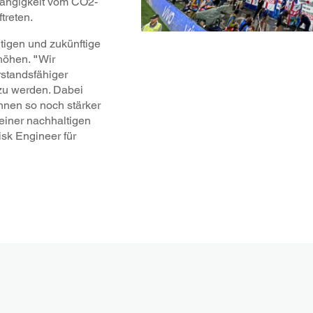
hängigkeit vom CO2-
treten.
utigen und zukünftige
rhöhen.
"
Wir
standsfähiger
zu werden. Dabei
nnen so noch stärker
einer nachhaltigen
isk Engineer für