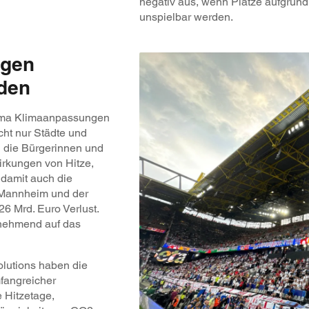
negativ aus, wenn Plätze aufgr
unspielbar werden.
ngen
den
ema Klimaanpassungen
cht nur Städte und
 die Bürgerinnen und
rkungen von Hitze,
damit auch die
t Mannheim und der
6 Mrd. Euro Verlust.
unehmend auf das
olutions haben die
fangreicher
 Hitzetage,