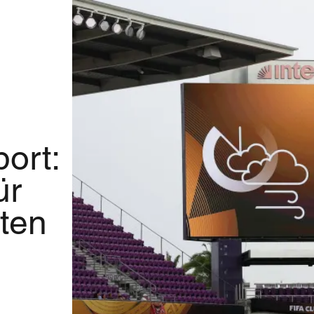
ort:
ür
ten