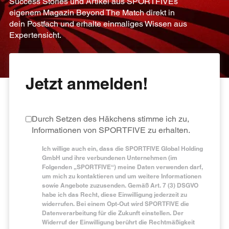
Success Stories und Artikel aus SPORTFIVEs
eigenem Magazin Beyond The Match direkt in
dein Postfach und erhalte einmaliges Wissen aus
Expertensicht.
Jetzt anmelden!
Durch Setzen des Häkchens stimme ich zu,
Informationen von SPORTFIVE zu erhalten.
Ich willige auch ein, dass die SPORTFIVE Global Holding
GmbH und ihre verbundenen Unternehmen (im
Folgenden „SPORTFIVE“) meine Daten verwenden darf,
um mich zu kontaktieren und um weitere Informationen
sowie Angebote zuzusenden. Gemäß Art. 7 (3) DSGVO
habe ich das Recht, diese Einwilligung jederzeit zu
widerrufen. Bei einem Opt-Out wird SPORTFIVE die
Datenverarbeitung für die Zukunft einstellen. Der
Widerruf der Einwilligung berührt die Rechtmäßigkeit