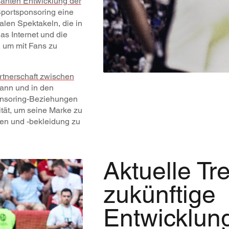
anten Entwicklung der
Sportsponsoring eine
alen Spektakeln, die in
as Internet und die
, um mit Fans zu
rtnerschaft zwischen
gann und in den
ponsoring-Beziehungen
ität, um seine Marke zu
hen und -bekleidung zu
Aktuelle Tr
zukünftige
Entwicklun