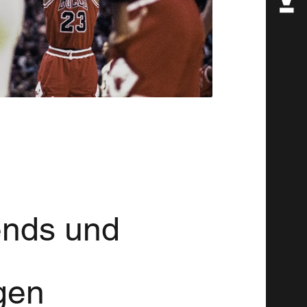
ends und
gen