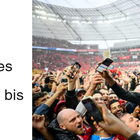
es
 bis