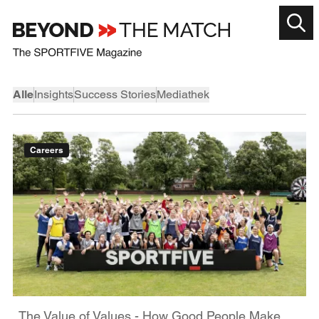
Alle
Insights
Success Stories
Mediathek
Careers
The Value of Values - How Good People Make