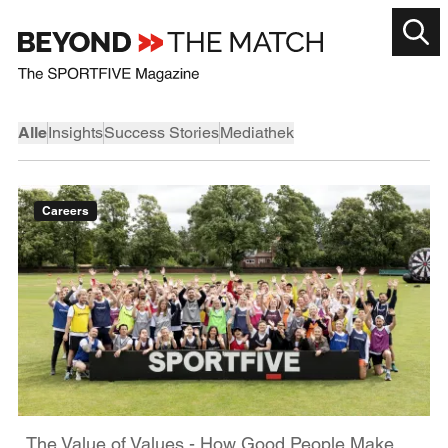
Alle
Insights
Success Stories
Mediathek
Careers
The Value of Values - How Good People Make