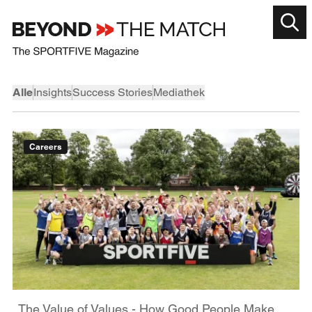
Alle
Insights
Success Stories
Mediathek
Careers
The Value of Values - How Good People Make