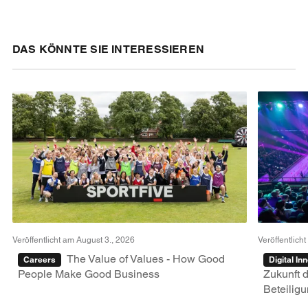
DAS KÖNNTE SIE INTERESSIEREN
Veröffentlicht am August 3., 2026
Veröffentlicht
The Value of Values - How Good
Careers
Digital In
People Make Good Business
Zukunft d
Beteiligu