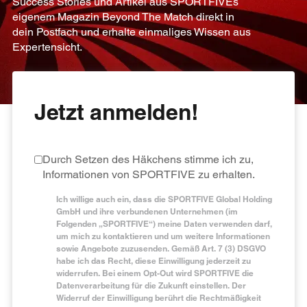
Success Stories und Artikel aus SPORTFIVEs
eigenem Magazin Beyond The Match direkt in
dein Postfach und erhalte einmaliges Wissen aus
Expertensicht.
Jetzt anmelden!
Durch Setzen des Häkchens stimme ich zu,
Informationen von SPORTFIVE zu erhalten.
Ich willige auch ein, dass die SPORTFIVE Global Holding
GmbH und ihre verbundenen Unternehmen (im
Folgenden „SPORTFIVE“) meine Daten verwenden darf,
um mich zu kontaktieren und um weitere Informationen
sowie Angebote zuzusenden. Gemäß Art. 7 (3) DSGVO
habe ich das Recht, diese Einwilligung jederzeit zu
widerrufen. Bei einem Opt-Out wird SPORTFIVE die
Datenverarbeitung für die Zukunft einstellen. Der
Widerruf der Einwilligung berührt die Rechtmäßigkeit